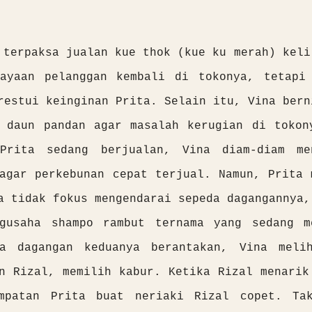
)
terpaksa jualan kue thok (kue ku merah) keli
cayaan pelanggan kembali di tokonya, tetap
estui keinginan Prita. Selain itu, Vina bern
n daun pandan agar masalah kerugian di tokon
Prita sedang berjualan, Vina diam-diam me
agar perkebunan cepat terjual. Namun, Prita 
a tidak fokus mengendarai sepeda dagangannya,
ngusaha shampo rambut ternama yang sedang m
a dagangan keduanya berantakan, Vina meli
n Rizal, memilih kabur. Ketika Rizal menarik
mpatan Prita buat neriaki Rizal copet. Ta