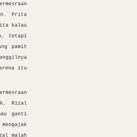
ermesraan
n. Prita
ita kalau
o, tetapi
ang pamit
anggilnya
arena itu
rmesraan
k, Rizal
mau ganti
 mengajak
zal malah