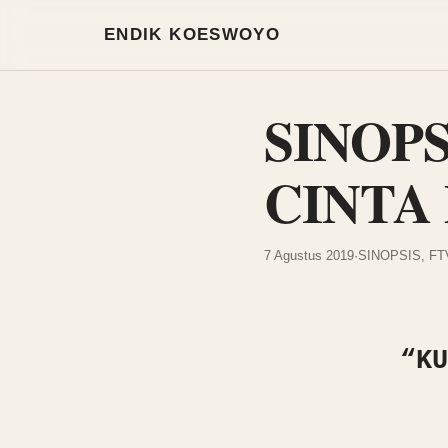
Mode terang aktif
ENDIK KOESWOYO
SINOP
CINTA 
7 Agustus 2019
·
SINOPSIS
,
FT
“KU