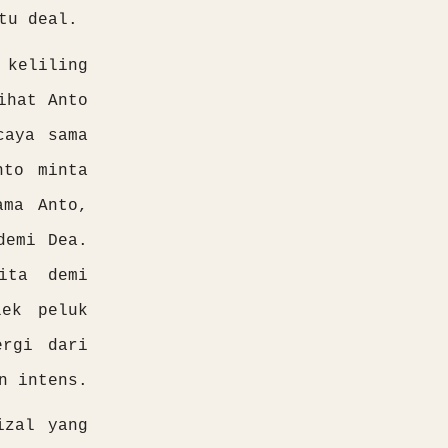
tu deal.
 keliling
ihat Anto
caya sama
nto minta
ama Anto,
demi Dea.
ita demi
lek peluk
ergi dari
n intens.
izal yang