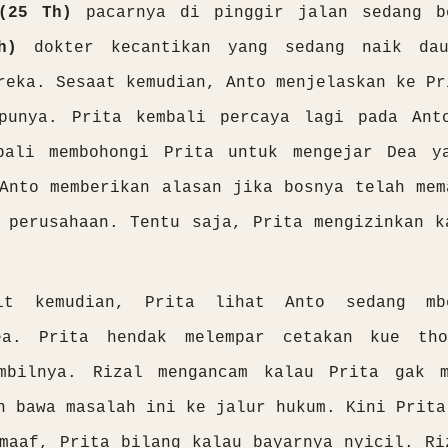
(25 Th)
pacarnya di pinggir jalan sedang b
h)
dokter kecantikan yang sedang naik dau
reka. Sesaat kemudian, Anto menjelaskan ke Pr
punya. Prita kembali percaya lagi pada Ant
bali membohongi Prita untuk mengejar Dea y
Anto memberikan alasan jika bosnya telah mem
 perusahaan. Tentu saja, Prita mengizinkan k
it kemudian, Prita lihat Anto sedang mbe
ea. Prita hendak melempar cetakan kue tho
mbilnya. Rizal mengancam kalau Prita gak 
n bawa masalah ini ke jalur hukum. Kini Prita
maaf, Prita bilang kalau bayarnya nyicil. Ri