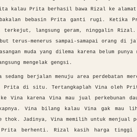
ita kalau Prita berhasil bawa Rizal ke alamat
bakalan bebasin Prita ganti rugi. Ketika P
a terkejut, langsung geram, ninggalin Rizal.
but terus-menerus sampai-samapai orang di ja
asangan muda yang dilema karena belum punya 
angsung mengelak gengsi.
a sedang berjalan menuju area perdebatan mer
a Prita di situ. Tertangkaplah Vina oleh Pri
 ke Vina karena Vina mau jual perkebunan da
kapnya. Vina bilang kalau Vina gak mau li
e thok. Jadinya, Vina memilih untuk menjual p
 Prita berhenti. Rizal kasih harga tinggi