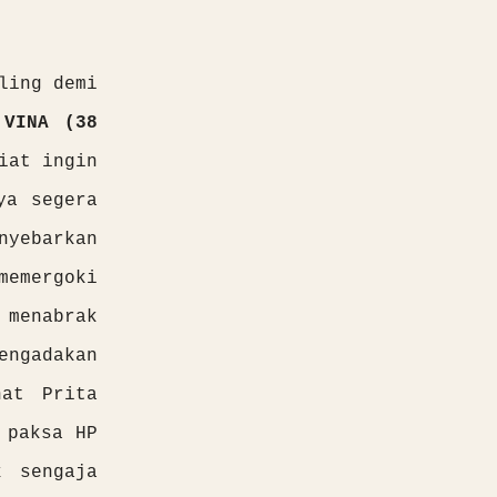
ling demi
i
VINA (38
iat ingin
ya segera
nyebarkan
memergoki
 menabrak
engadakan
hat Prita
 paksa HP
k sengaja