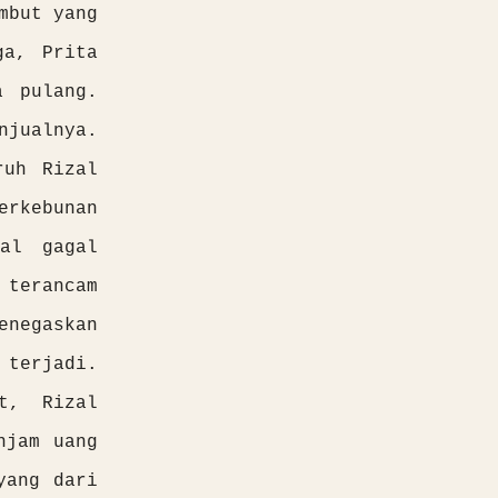
mbut yang
ga, Prita
a pulang.
njualnya.
ruh Rizal
erkebunan
al gagal
terancam
enegaskan
 terjadi.
t, Rizal
njam uang
yang dari