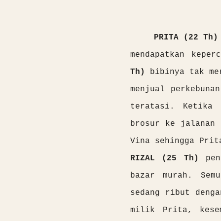
PRITA (22 Th
mendapatkan keper
Th)
bibinya tak mer
menjual perkebuna
teratasi. Ketika 
brosur ke jalanan 
Vina sehingga Prit
RIZAL (25 Th)
pe
bazar murah. Semu
sedang ribut denga
milik Prita, kese