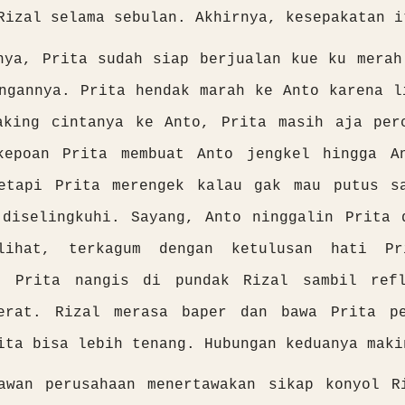
Rizal selama sebulan. Akhirnya, kesepakatan i
nya, Prita sudah siap berjualan kue ku merah
ngannya. Prita hendak marah ke Anto karena l
aking cintanya ke Anto, Prita masih aja per
kepoan Prita membuat Anto jengkel hingga A
etapi Prita merengek kalau gak mau putus s
 diselingkuhi. Sayang, Anto ninggalin Prita 
lihat, terkagum dengan ketulusan hati Pr
. Prita nangis di pundak Rizal sambil ref
erat. Rizal merasa baper dan bawa Prita p
ita bisa lebih tenang. Hubungan keduanya maki
awan perusahaan menertawakan sikap konyol R