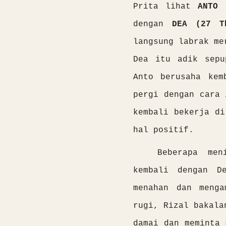
Prita lihat
ANTO 
dengan
DEA (27 T
langsung labrak me
Dea itu adik sepu
Anto berusaha kem
pergi dengan cara 
kembali bekerja di
hal positif.
Beberapa men
kembali dengan D
menahan dan menga
rugi, Rizal bakala
damai dan meminta 