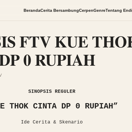
Beranda
Cerita Bersambung
Cerpen
Genre
Tentang End
SIS FTV KUE THO
DP 0 RUPIAH
V
SINOPSIS REGULER
E THOK CINTA DP 0 RUPIAH”
Ide Cerita & Skenario