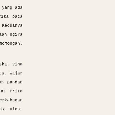
 yang ada
rita baca
 Keduanya
lan ngira
momongan.
eka. Vina
ta. Wajar
un pandan
hat Prita
erkebunan
 ke Vina,