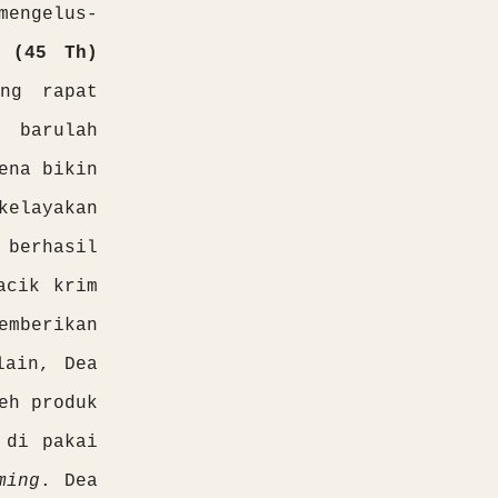
mengelus-
A (45 Th)
ng rapat
, barulah
ena bikin
kelayakan
 berhasil
acik krim
emberikan
lain, Dea
eh produk
 di pakai
ming
. Dea