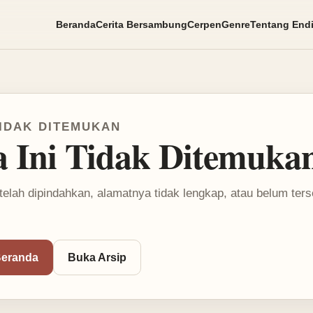
Beranda
Cerita Bersambung
Cerpen
Genre
Tentang End
IDAK DITEMUKAN
a Ini Tidak Ditemuka
telah dipindahkan, alamatnya tidak lengkap, atau belum ter
Beranda
Buka Arsip