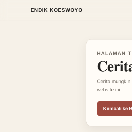
Mode terang aktif
ENDIK KOESWOYO
HALAMAN T
Cerit
Cerita mungkin 
website ini.
Kembali ke 