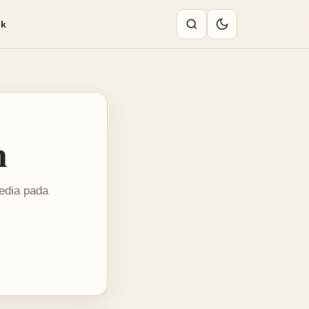
ik
n
sedia pada