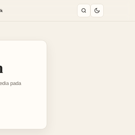
ik
n
sedia pada