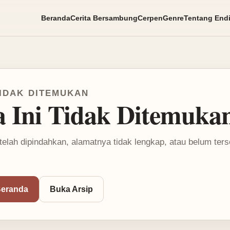
Beranda
Cerita Bersambung
Cerpen
Genre
Tentang End
IDAK DITEMUKAN
a Ini Tidak Ditemuka
telah dipindahkan, alamatnya tidak lengkap, atau belum ter
Beranda
Buka Arsip