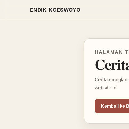
Mode terang aktif
ENDIK KOESWOYO
HALAMAN T
Cerit
Cerita mungkin 
website ini.
Kembali ke 