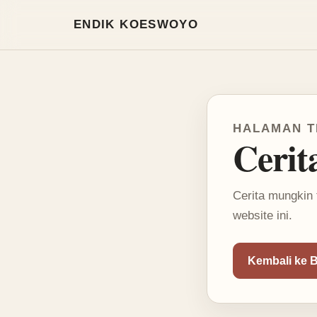
Mode terang aktif
ENDIK KOESWOYO
HALAMAN T
Cerit
Cerita mungkin 
website ini.
Kembali ke 