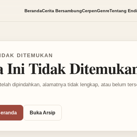
Beranda
Cerita Bersambung
Cerpen
Genre
Tentang End
IDAK DITEMUKAN
a Ini Tidak Ditemuka
telah dipindahkan, alamatnya tidak lengkap, atau belum ter
Beranda
Buka Arsip