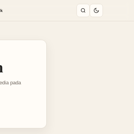
ik
n
sedia pada